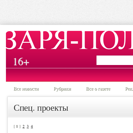
16+
Все новости
Рубрики
Все о газете
Рек
Спец. проекты
1
[
]
2
3
4