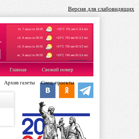
Версия для слабовидящих
пт, 7 августа 18:00
+22°C 751 мм С-З,4 м/с
сб, 8 августа 06:00
+10°C 753 мм Ю-З,2 м/с
сб, 8 августа 18:00
+27°C 750 мм Ю-З,5 м/с
вс, 9 августа 06:00
+16°C 749 мм Ю-З,4 м/с
rp5.ru
Главная
Свежий номер
Архив газеты
Спец. проекты