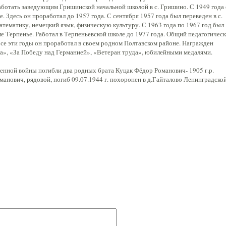
работать заведующим Гришинской начальной школой в с. Гришино. С 1949 года
. Здесь он проработал до 1957 года. С сентября 1957 года был переведен в с.
атематику, немецкий язык, физическую культуру. С 1963 года по 1967 год был
е Терпенье. Работал в Терпеньевской школе до 1977 года. Общий педагогичес
Все эти годы он проработал в своем родном Полтавском районе. Награжден
да», «За Победу над Германией», «Ветеран труда», юбилейными медалями.
енной войны погибли два родных брата Куцак Фёдор Романович- 1905 г.р.
оманович, рядовой, погиб 09.07.1944 г. похоронен в д.Гайталово Ленинградско