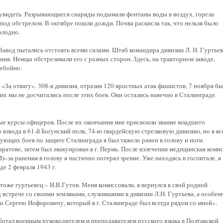
ее увидеть. Разрывающиеся снаряды подымали фонтаны воды в воздух, горела
 под обстрелом. В октябре пошли дожди. Почва раскисла так, что нельзя было
олодно.
Завод пытались отстоять всеми силами. Штаб командира дивизии Л. Н. Гуртьев
ния. Немцы обстреливали его с разных сторон. Здесь, на тракторном заводе,
ребойно.
и «За отвагу». 308-я дивизия, отразив 120 яростных атак фашистов, 7 ноября б
их мы не досчитались после этих боев. Они остались навечно в Сталинграде.
вые курсы офицеров. После их окончания мне присвоили звание младшего
 взвода в 61-й Богунский полк, 74-ю гвардейскую стрелковую дивизию, но я вс
дующих боев по защите Сталинграда я был тяжело ранен в голову и ноги.
Саратове, затем был эвакуирован в г. Пермь. После излечения медицинская коми
–за ранения в голову я частично потерял зрение. Уже находясь в госпитале, я
е 2 февраля 1943 г.
 тоже гуртьевец – И.В.Гутов. Меня комиссовали, я вернулся в свой родной
д встрече со своими земляками, служившими в дивизии Л.Н. Гуртьева, а особен
ко Сергею Иофоровичу, который в г. Сталинграде был всегда рядом со мной».
ботал военным руководителем и преподавателем русского языка в Полтавской