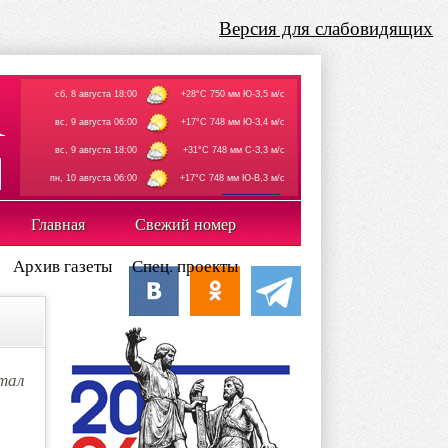
Версия для слабовидящих
сб, 8 августа 18:00
+28°C 750 мм Ю-З,5 м/с
вс, 9 августа 06:00
+17°C 748 мм Ю-З,4 м/с
вс, 9 августа 18:00
+31°C 748 мм С-З,3 м/с
пн, 10 августа 06:00
+17°C 748 мм Ю-В,3 м/с
rp5.ru
Главная
Свежий номер
Архив газеты
Спец. проекты
тал