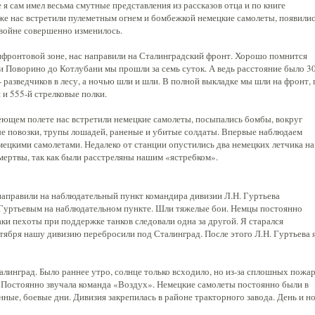
е я сам имел весьма смутные представления из рассказов отца и по книге
еже нас встретили пулеметным огнем и бомбежкой немецкие самолеты, появили
 войне совершенно изменилось.
ифронтовой зоне, нас направили на Сталинградский фронт. Хорошо помнится
и Поворино до Котлубани мы прошли за семь суток. А ведь расстояние было 3
 разведчиков в лесу, а ночью шли и шли. В полной выкладке мы шли на фронт, 
 и 555-й стрелковые полки.
еющем полете нас встретили немецкие самолеты, посыпались бомбы, вокруг
тые повозки, трупы лошадей, раненые и убитые солдаты. Впервые наблюдаем
мецкими самолетами. Недалеко от станции опустились два немецких летчика на
мертвы, так как были расстреляны нашим «ястребком».
направили на наблюдательный пункт командира дивизии Л.Н. Гуртьева
Н. Гуртьевым на наблюдательном пункте. Шли тяжелые бои. Немцы постоянно
ки пехоты при поддержке танков следовали одна за другой. Я старался
тября нашу дивизию перебросили под Сталинград. После этого Л.Н. Гуртьева 
алинград. Было раннее утро, солнце только всходило, но из-за сплошных пожар
. Постоянно звучала команда «Воздух». Немецкие самолеты постоянно были в
ные, боевые дни. Дивизия закрепилась в районе тракторного завода. День и н