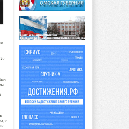
ко
 20
 был
 мы
й
 в
ы, и
али