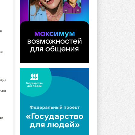
а
ыла
егда
ссия
но