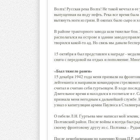
Волга! Русская река Волга! Не такой мечтал я 
выпущенная на воду нефть. Река все время была
вытянуть ноги из грязи. В окопах было сыро и х
В районе тракторного завода шли тяжелые бои. 
располагался на острове в здании заводоуправле
творился какой-то ад. Но связь мы давали беспе
15 октября я был представлен к награде - медал
снята с передовой на отдых и пополнение. Мног
Был тяжело ранен»
«
15 декабря 1942 года меня призвали на фронто
лейтенанта и направили командиром стрелкового
считал и считаю себя гуртьевцем. В ходе после
Длительное время я находился в госпитале в г. 
признала меня негодным к дальнейшей службе. Из
узнал о капитуляции армии Паулюса в Сталинград
О гибели Л.Н. Гуртьева мне написал мой земляк,
Полтавский район. После войны я всегда был ра
своему фронтовому другу из с. Полтавка – Рудь
После демобилизации по ранению Куцак П.Р. ра