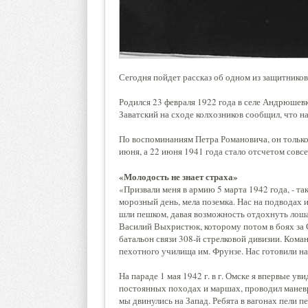
Сегодня пойдет рассказ об одном из защитнико
Родился 23 февраля 1922 года в селе Андрюшев
Заватский на сходе колхозников сообщил, что на
По воспоминаниям Петра Романовича, он только
июня, а 22 июня 1941 года стало отсчетом совс
«Молодость не знает страха»
«Призвали меня в армию 5 марта 1942 года, - та
морозный день, мела поземка. Нас на подводах 
шли пешком, давая возможность отдохнуть лоша
Василий Выхристюк, которому потом в боях за 
батальон связи 308-й стрелковой дивизии. Кома
пехотного училища им. Фрунзе. Нас готовили на
На параде 1 мая 1942 г. в г. Омске я впервые ув
постоянных походах и маршах, проводил маневр
мы двинулись на Запад. Ребята в вагонах пели пе