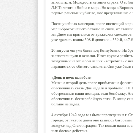
за кипятком. Молодость не знала страха. О войн
Л.Н.Толстого «Война и мир». Но когда в Ворон
первые раненые и убитые, моё представление о
После учебных маневров, после инспекций в пр
марш-бросок нашего батальона связи, от станци
км. Днем мы прятались от вражеских самолетов -
уже дрались воины 308-й дивизии – 339-й, 447-й
20 августа мы уже были под Котлубанью. На бр
засвистели пули и осколки. И вот кругом разби
воздушный налет и бой наших «ястребков» с не
парашютах со сбитого самолета. Они уже были 
«День и ночь шли бои»
Меня на второй день после прибытия на фронт 
обеспечивать связь. Две недели я пробыл с Л.
обстреливали наши позиции, вели бомбежку. Ата
обеспечивать бесперебойную связь. В конце сен
больше не видел.
4 октября 1942 года мы были переведены в г. Ст
городе, от густого дыма оно казалось багровым
воздухе над Сталинградом. Так пошли наши воен
шли боевые действия.