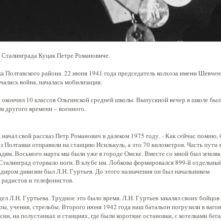
в Сталинграда Куцак Петре Романовиче.
ка Полтавского района. 22 июня 1941 года председатель колхоза имени Шевчен
чалась война, началась мобилизация.
 окончил 10 классов Ольгинской средней школы. Выпускной вечер в школе был
ем другого времени – военного.
к начал свой рассказ Петр Романович в далеком 1975 году. - Как сейчас помню,
из Полтавки отправили на станцию Исилькуль, а это 70 километров. Часть пути
дям. Восьмого марта мы были уже в городе Омске. Вместе со мной был земляк
Сталинград оторвало ноги. В клубе им. Лобкова формировался 899-й отдельны
ндиром дивизии был Л.Н. Гуртьев. До этого назначения он был начальником
 радистов и телефонистов.
идел Л.Н. Гуртьева. Трудное это было время. Л.Н. Гуртьев закалял своих бойцов
ы, учения, стрельбы. Второго июня 1942 года наш батальон погрузили в вагон
сни, на полустанках и станциях, где были короткие остановки, с котелками бег