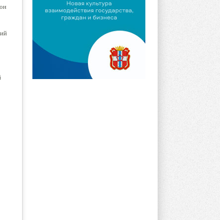
 он
кий
й