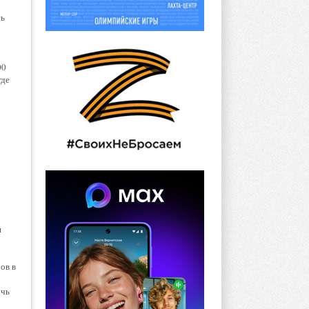
сь
00
где
я
ов в
очь