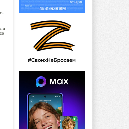
,
ть.
ети
 80