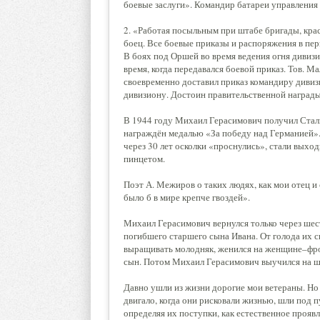
боевые заслуги». Командир батареи управления
2. «Работая посыльным при штабе бригады, кр
боец. Все боевые приказы и распоряжения в пе
В боях под Оршей во время ведения огня дивиз
время, когда передавался боевой приказ. Тов.
своевременно доставил приказ командиру дивиз
дивизиону. Достоин правительственной награды 
В 1944 году Михаил Герасимович получил Стали
награждён медалью «За победу над Германией». 
через 30 лет осколки «проснулись», стали выхо
пинцетом.
Поэт А. Межиров о таких людях, как мои отец и 
было б в мире крепче гвоздей».
Михаил Герасимович вернулся только через шест
погибшего старшего сына Ивана. От голода их с
выращивать молодняк, женился на женщине–фрон
сын. Потом Михаил Герасимович выучился на шо
Давно ушли из жизни дорогие мои ветераны. Но 
двигало, когда они рисковали жизнью, шли под п
определяя их поступки, как естественное прояв