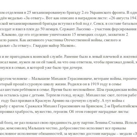
ом отделения в 25 механизированную бригаду 2-го Украинского фронта. В од
дён медалью «За отвагу». Вот как описано в наградном листе: «26 августа 194
йской механизированной бригады вступил в бой под г. Севск. в составе батальо
олдат и взял в плен до 50 немцев. Сержант Лысенко – участник форсирования
. Клыково, где его отделение уничтожило 15 немецких солдат, захватило 2
жело ранен. Как активного участника Отечественной войны, смелого и
алью «За отвагу». Гвардии майор Малков».
 и не пригодным к воинской службе. Ранение было в левый плечевой и локтево
исал маме, нужен ли он ей такой, на что она ответила, чтобы приезжал домой, 
рнулся в семью, в которой уже было три дочери.
о другом человеке – Малышеве Михаиле Герасимовиче, ветеране войны, героиче
оторый прошёл суровую школу жизни. Родился он в 1919 году в семье
ыл шестым ребёнком в семье. Время было неспокойное. Шла гражданская война
а осталась одна с детьми. Терпели голод, нужду. Михаил пас скот, потом рабо
9 году был призван в Красную Армию на срочную службу. А тут война с
ьбу с врагом. Сражался Михаил Герасимович на Брянском, 2-м Прибалтийском
проявил храбрость, мужество, героизм. Об этом говорят наградные листы:
 боец, не раз показал свою преданность делу партии Ленина-Сталина. Испол
ды, комсомолец Малышев честно, добросовестно исполняет все приказы
екословное исполнение обязанностей, за мужество достоин награды – медали «З