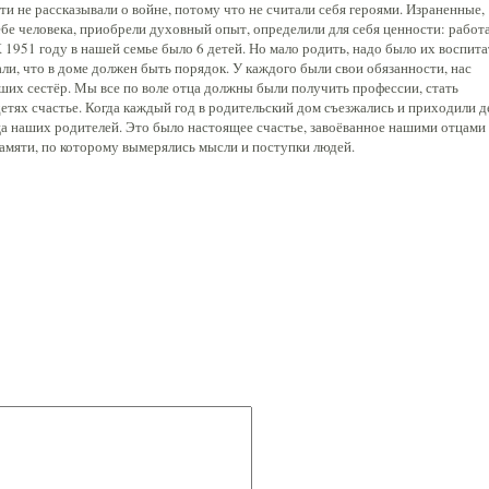
ти не рассказывали о войне, потому что не считали себя героями. Израненные,
бе человека, приобрели духовный опыт, определили для себя ценности: работа
К 1951 году в нашей семье было 6 детей. Но мало родить, надо было их воспита
али, что в доме должен быть порядок. У каждого были свои обязанности, нас
рших сестёр. Мы все по воле отца должны были получить профессии, стать
етях счастье. Когда каждый год в родительский дом съезжались и приходили д
ца наших родителей. Это было настоящее счастье, завоёванное нашими отцами
 памяти, по которому вымерялись мысли и поступки людей.