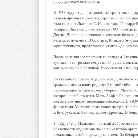
председателем сельсовета.
В 1943 году отца призывают на фронт командир
из боёв проявил мужество, героизм и был награж
года сержант Лысенко С. И. в составе 25 гварде
товарищ Лысенко уничтожил до 1000 немецких с
Десны, Днепра, участвовал в жестоких боях за д
немецких пулемёта. В бою за д. Клыково был тя
мужественного, представляю к награждению мед
После ранения его признали инвалидом 3 группы
суставы, что грозило ампутацией руки. Отец нап
какой, лишь бы был живой. Руку спасли. Отец ве
Рассказывая о своём отце, я не могу умолчать 
сражавшемся за нашу родину. Это мой свёкор, к
переселенцев из Калужской губернии. Михаил б
которой погиб его отец. Мать Агафья Григорьевн
колхозе скотником, выращивал молодняк. В 193
фашистами. Михаила призывают на фронт на бор
м Белорусском, Ленинградском фронтах. В боях 
1. «Ефрейтор Малышев, честный добросовестный
обязанности ординарца начальника штаба брига
начальника в любое время дня и ночи. За беспр