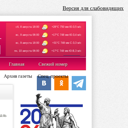
Версия для слабовидящих
сб, 8 августа 18:00
+28°C 750 мм Ю-З,5 м/с
вс, 9 августа 06:00
+17°C 748 мм Ю-З,4 м/с
вс, 9 августа 18:00
+31°C 748 мм С-З,3 м/с
пн, 10 августа 06:00
+17°C 748 мм Ю-В,3 м/с
rp5.ru
Главная
Свежий номер
Архив газеты
Спец. проекты
аль