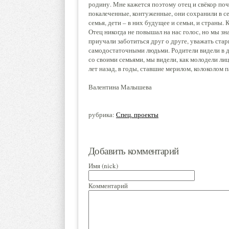
родину. Мне кажется поэтому отец и свёкор поч
покалеченные, контуженные, они сохранили в се
семья, дети – в них будущее и семьи, и страны. 
Отец никогда не повышал на нас голос, но мы зн
приучали заботиться друг о друге, уважать ста
самодостаточными людьми. Родители видели в д
со своими семьями, мы видели, как молодели ли
лет назад, в годы, ставшие мерилом, колоколом
Валентина Малышева
рубрика:
Спец. проекты
Добавить комментарий
Имя (nick)
Комментарий