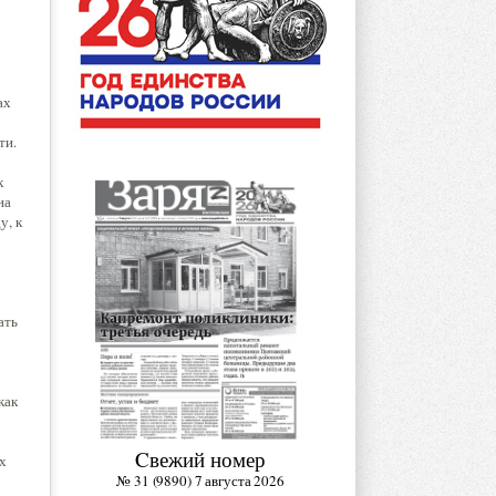
ах
ти.
к
на
у, к
ать
как
Cвежий номер
х
№ 31 (9890) 7 августа 2026