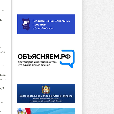
ном
3
на
й
хоть
ски
, на
тал в
, 3-
няя
а