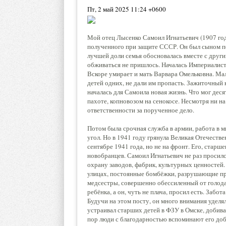
Пт, 2 май 2025 11:24 +0600
Мой отец Лысенко Самоил Игнатьевич (1907 года
полученного при защите СССР. Он был сыном п
лучшей доли семья обосновалась вместе с друг
обживаться не пришлось. Началась Империалисти
Вскоре умирает и мать Варвара Омельковна. Ма
детей одних, не дали им пропасть. Зажиточный 
началась для Самоила новая жизнь. Что мог дес
пахоте, копновозом на сенокосе. Несмотря ни на
ответственности за порученное дело.
Потом была срочная служба в армии, работа в ми
угол. Но в 1941 году грянула Великая Отечестве
сентябре 1941 года, но не на фронт. Его, старш
новобранцев. Самоил Игнатьевич не раз просилс
охрану заводов, фабрик, культурных ценностей
улицах, постоянные бомбёжки, разрушающие пре
медсестры, совершенно обессиленный от голода,
ребёнка, а он, чуть не плача, просил есть. Забо
Будучи на этом посту, он много внимания удел
устраивал старших детей в ФЗУ в Омске, добива
пор люди с благодарностью вспоминают его добр