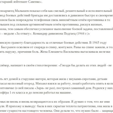
 старший лейтенант Савенко».
асноармеец Малышев показал себя как смелый, решительный и исполнительный
риод боевых действий бригады им доставлялись в дивизион быстро и своевреме
ионом была повреждена телефонная связь миномётным огнём противника в то
 Малышев под сильным артминомётным огнём противника, рискуя жизнью,
иона, тем самым обеспечил успешное выполнение боевой задачи, поставленно
– медали «За отвагу». Командир дивизиона Подгаец (1944 г.)»
нскую грамоту-благодарность за отличные боевые действия. В 1945 году
Был ранен осколком от снаряда в спину, контужен. Раны на спине зажили, и то
дить наружу, причиняя боль. Жена Елизавета Васильевна вытаскивала железки
свёкор, напишет в своём стихотворении: «Гвозди бы делать из этих людей - не
ь лет домой к старушке-матери, которая жила с внуками-сиротами, детьми
пасал колхозный огород. Михаил взялся за работу, пошёл работать опять в кол
товичке (о ней писала «Заря» не раз), построил саманный дом. Родился у них
фёра 1-го класса и до пенсии работал на машине.
мысли вновь и вновь возвращаются к их образам. Я думаю о том, что же ими
ули. И прихожу к выводу: была в них скрытая теплота патриотизма, она жила в
ление сущности настоящего человека. Они делали то, что нужно было – защищ