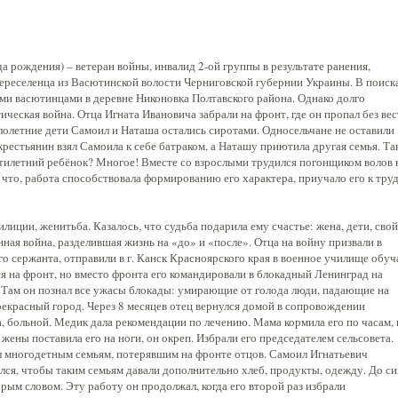
 рождения) – ветеран войны, инвалид 2-ой группы в результате ранения,
ереселенца из Васютинской волости Черниговской губернии Украины. В поиск
ими васютинцами в деревне Никоновка Полтавского района. Однако долго
ческая война. Отца Игната Ивановича забрали на фронт, где он пропал без вес
лолетние дети Самоил и Наташа остались сиротами. Односельчане не оставили
крестьянин взял Самоила к себе батраком, а Наташу приютила другая семья. Та
ятилетний ребёнок? Многое! Вместе со взрослыми трудился погонщиком волов 
 что, работа способствовала формированию его характера, приучало его к труд
лиции, женитьба. Казалось, что судьба подарила ему счастье: жена, дети, свой
нная война, разделившая жизнь на «до» и «после». Отца на войну призвали в
его сержанта, отправили в г. Канск Красноярского края в военное училище обуч
я на фронт, но вместо фронта его командировали в блокадный Ленинград на
. Там он познал все ужасы блокады: умирающие от голода люди, падающие на
красный город. Через 8 месяцев отец вернулся домой в сопровождении
 больной. Медик дала рекомендации по лечению. Мама кормила его по часам, 
та жены поставила его на ноги, он окреп. Избрали его председателем сельсовета.
ял многодетным семьям, потерявшим на фронте отцов. Самоил Игнатьевич
лся, чтобы таким семьям давали дополнительно хлеб, продукты, одежду. До си
ым словом. Эту работу он продолжал, когда его второй раз избрали