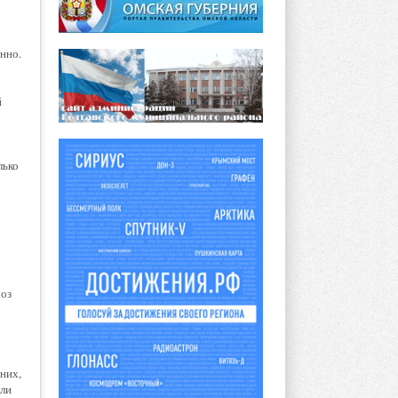
нно.
й
лько
хоз
 них,
али