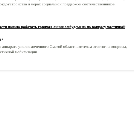
рудоустройства и мерах социальной поддержки соотечественников.
сти начала работать горячая линия омбудсмена по вопросу частичной
15
 в аппарате уполномоченного Омской области жителям ответят на вопросы,
стичной мобилизации.