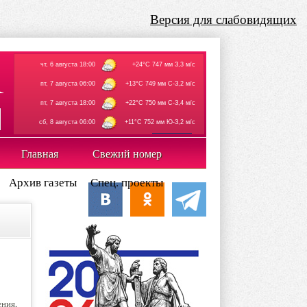
Версия для слабовидящих
чт, 6 августа 18:00
+24°C 747 мм З,3 м/с
пт, 7 августа 06:00
+13°C 749 мм С-З,2 м/с
пт, 7 августа 18:00
+22°C 750 мм С-З,4 м/с
сб, 8 августа 06:00
+11°C 752 мм Ю-З,2 м/с
rp5.ru
Главная
Свежий номер
Архив газеты
Спец. проекты
ения,