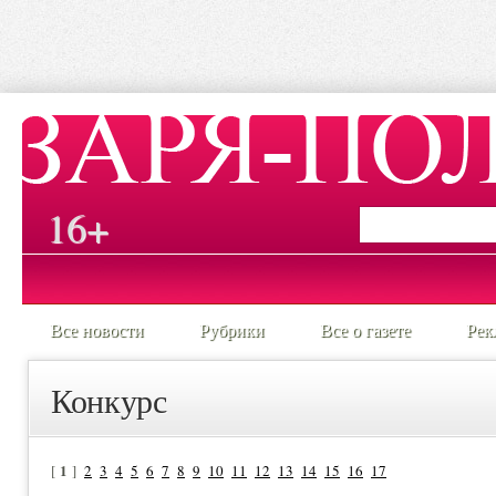
16+
Все новости
Рубрики
Все о газете
Рек
Конкурс
1
[
]
2
3
4
5
6
7
8
9
10
11
12
13
14
15
16
17