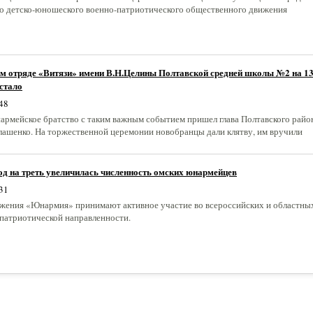
о детско-юношеского военно-патриотического общественного движения
м отряде «Витязи» имени В.Н.Целины Полтавской средней школы №2 на 1
стало
48
армейское братство с таким важным событием пришел глава Полтавского райо
ашенко. На торжественной церемонии новобранцы дали клятву, им вручили
д на треть увеличилась численность омских юнармейцев
31
жения «Юнармия» принимают активное участие во всероссийских и областны
патриотической направленности.