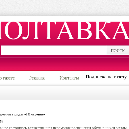
ПОИСК
Подписка на газету
о газете
Реклама
Контакты
 прняли в ряды «Юнармии»
49
лицее состоялась торжественная церемония посвящения обучающихся в ряды