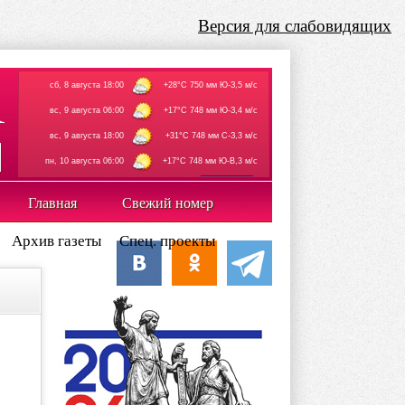
Версия для слабовидящих
сб, 8 августа 18:00
+28°C 750 мм Ю-З,5 м/с
вс, 9 августа 06:00
+17°C 748 мм Ю-З,4 м/с
вс, 9 августа 18:00
+31°C 748 мм С-З,3 м/с
пн, 10 августа 06:00
+17°C 748 мм Ю-В,3 м/с
rp5.ru
Главная
Свежий номер
Архив газеты
Спец. проекты