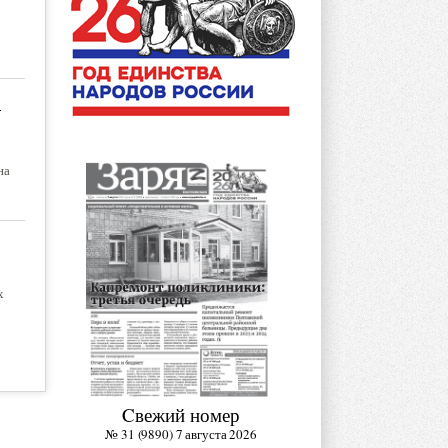
3
на
х
Cвежий номер
№ 31 (9890) 7 августа 2026