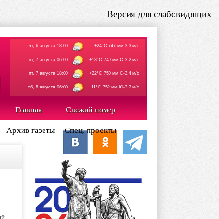
Версия для слабовидящих
чт, 6 августа 18:00
+24°C 747 мм З,3 м/с
пт, 7 августа 06:00
+13°C 749 мм С-З,2 м/с
пт, 7 августа 18:00
+22°C 750 мм С-З,4 м/с
сб, 8 августа 06:00
+11°C 752 мм Ю-З,2 м/с
rp5.ru
Главная
Свежий номер
Архив газеты
Спец. проекты
ий