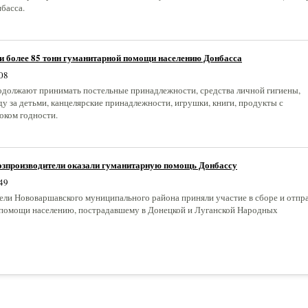
басса.
и более 85 тонн гуманитарной помощи населению Донбасса
08
должают принимать постельные принадлежности, средства личной гигиены,
у за детьми, канцелярские принадлежности, игрушки, книги, продукты с
оком годности.
озпроизводители оказали гуманитарную помощь Донбассу
49
ли Нововаршавского муниципального района приняли участие в сборе и отпр
помощи населению, пострадавшему в Донецкой и Луганской Народных