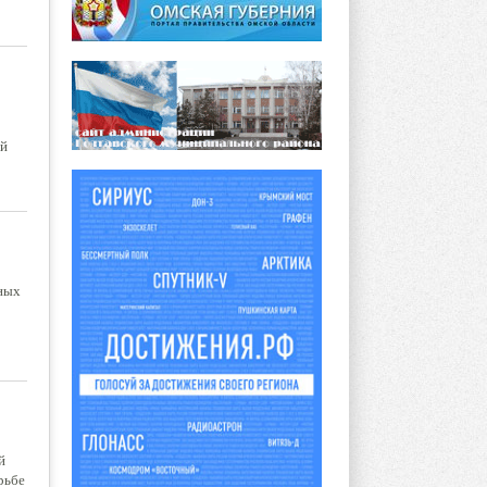
ей
ных
й
рьбе