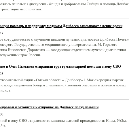
тоялась панельная дискуссия «Фонды и добровольцы Сибири в помощь Донбас
-трансляция мероприятия.
ьную помощь и поддержку медикам Донбасса оказывают омские врачи
37
ое сотрудничество с научными школами лучевых диагностов Донбасса Почетн
онецкого Государственного медицинского университета им. М. Горького
лина Николаевна Доровских — заведующая отделением лучевой диагностики
аслуженный врач России.
нко и Олег Газманов отправили груз гуманитарной помощи в зону СВО
08
отворительной акции «Омская область – Донбассу» 1 Мая очередная партия
помощи направлена бойцам специальной военной операции и жителям новых
гионов.
ирован и готовится к отправке на Донбасс поезд помощи
00
ичей в зону СВО отправляются машины высокой проходимости: Нивы, УАЗы,
Зы.