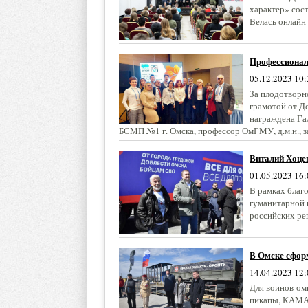
характер» сос
Велась онлайн
Профессионал
05.12.2023 10:
За плодотворн
грамотой от Д
награждена Га
БСМП №1 г. Омска, профессор ОмГМУ, д.м.н., з
Виталий Хоце
01.05.2023 16:
В рамках благ
гуманитарной 
российских ре
В Омске сформ
14.04.2023 12:
Для воинов-ом
пикапы, КАМА