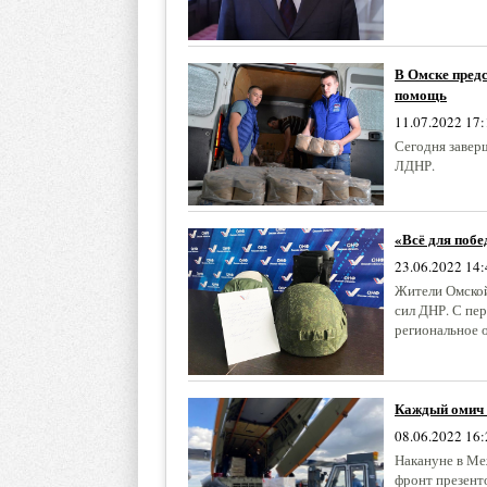
В Омске пред
помощь
11.07.2022 17:
Сегодня завер
ЛДНР.
«Всё для поб
23.06.2022 14:
Жители Омско
сил ДНР. С пе
региональное 
Каждый омич 
08.06.2022 16:
Накануне в М
фронт презенто