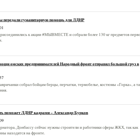
ы передали гуманитарную помощь для ЛДНР
01
исоединились к акции #МЫВМЕСТЕ и собрали более 130 кг предметов перв
и.
мощи омских предпринимателей Народный фронт отправил большой груз в
37
Тавричанки собрал бойцам берцы, перчатки, термобелье, костюмы «Горка», а т
ния.
ть поможет ЛДНР кадрами – Александр Бурков
09
ернатора, Донбассу сейчас нужны строители и работники сферы ЖКХ, так как
ны находятся на фронте.