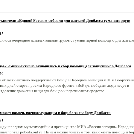
ставители «Единой России» собрали для жителей Донбасса гуманитарную
15
шилось очередное комплектование грузов с гуманитарной помощью для жител
еды»: омичи активно включились в сбор помощи для защитников Донбасса
46
й области активно поддерживают бойцов Народной милиции ЛНР и Вооружен
рвых дней старта проекта Народного фронта «Всё для победы» люди несут в
отделение движения вещи для бойцов и перечисляют средства.
может помочь военнослужащим в борьбе за свободу Донбасса
21
еждународном мультимедийном пресс-центре МИА «Россия сегодня» Народны
вал портал pobeda.onf.ru. На нем можно узнать о том, как оказать помощь в бо