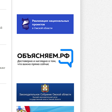
ой
акже